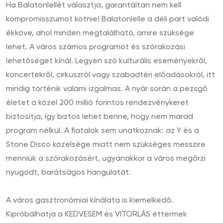
Ha Balatonlellét választja, garantáltan nem kell
kompromisszumot kötnie! Balatonlelle a déli part valódi
ékköve, ahol minden megtalálható, amire szüksége
lehet. A város számos programot és szórakozási
lehetőséget kínál. Legyen szó kulturális eseményekről,
koncertekről, cirkuszról vagy szabadtéri előadásokról, itt
mindig történik valami izgalmas. A nyár során a pezsgő
életet a közel 200 millió forintos rendezvénykeret
biztosítja, így biztos lehet benne, hogy nem marad
program nélkül. A fiatalok sem unatkoznak: az Y és a
Stone Disco közelsége miatt nem szükséges messzire
menniük a szórakozásért, ugyanakkor a város megőrzi
nyugodt, barátságos hangulatát.
A város gasztronómiai kínálata is kiemelkedő.
Kipróbálhatja a KEDVESEM és VITORLÁS éttermek