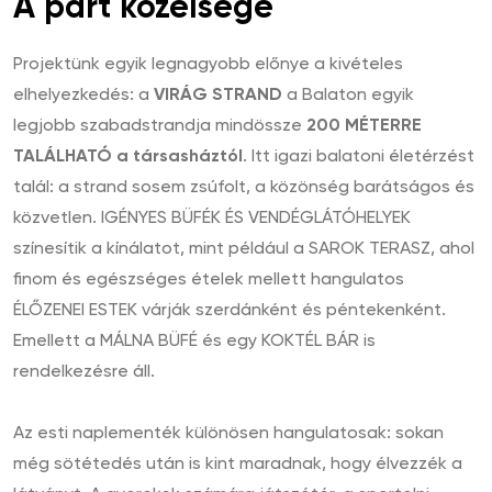
A part közelsége
Projektünk egyik legnagyobb előnye a kivételes
elhelyezkedés: a
VIRÁG STRAND
a Balaton egyik
legjobb szabadstrandja mindössze
200 MÉTERRE
TALÁLHATÓ a társasháztól
. Itt igazi balatoni életérzést
talál: a strand sosem zsúfolt, a közönség barátságos és
közvetlen. IGÉNYES BÜFÉK ÉS VENDÉGLÁTÓHELYEK
színesítik a kínálatot, mint például a SAROK TERASZ, ahol
finom és egészséges ételek mellett hangulatos
ÉLŐZENEI ESTEK várják szerdánként és péntekenként.
Emellett a MÁLNA BÜFÉ és egy KOKTÉL BÁR is
rendelkezésre áll.
Az esti naplementék különösen hangulatosak: sokan
még sötétedés után is kint maradnak, hogy élvezzék a