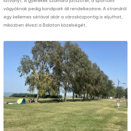
látványt. A gyerekek számára játszótér, a sportolni
vágyóknak pedig kondipark áll rendelkezésre. A strandról
egy kellemes sétával akár a városközpontig is eljuthat,
miközben élvezi a Balaton közelségét.