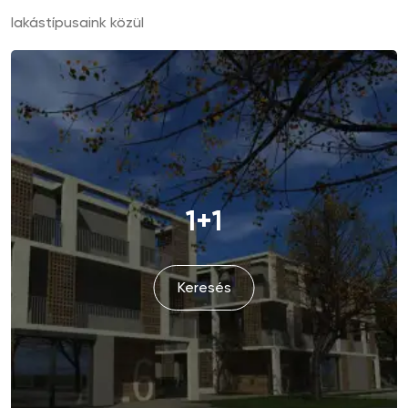
lakástípusaink közül
1+1
Keresés