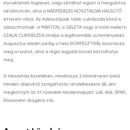
ínycsiklandó fogásait, vagy sétálhat egyet a hangulatos
sétálóutcán, ahol a NÁDFEDELES NOSZTALGIA HALSÜTŐ
étterem várja. Az édesszájúak több cukrászda közül is
választhatnak: a MÁRTON, a GELETA vagy a móló melletti
SZALAI CUKRÁSZDA kínálja a legfinomabb süteményeket.
Augusztus elején pedig a helyi BORFESZTIVÁL koronázza
meg a nyarat, ahol a régió legjobb borait kóstolhatja
meg.
A társasház közelében, mindössze 2 kilométeren belül
minden alapvető szolgáltatás rendelkezésre áll, ami
megkönnyíti az itt nyaralók mindennapjait: Lidl, Aldi, SPAR,
Rossmann drogéria stb.