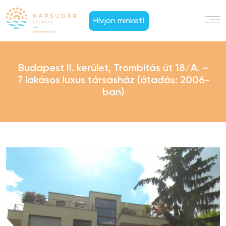
Hívjon minket!
Budapest II. kerület, Trombitás út 18/A. –
7 lakásos luxus társasház (átadás: 2006-
ban)